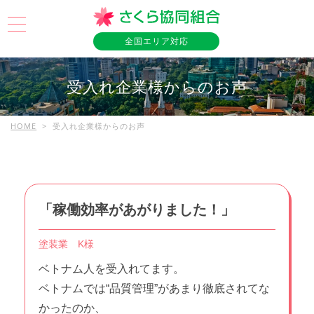
全国エリア対応
受入れ企業様からのお声
HOME
>
受入れ企業様からのお声
「稼働効率があがりました！」
塗装業 K様
ベトナム人を受入れてます。
ベトナムでは“品質管理”があまり徹底されてな
かったのか、